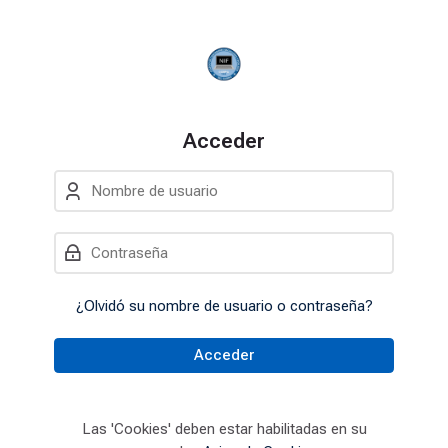
Skip to navigation
Skip to login form
Salta al contenido principal
Skip to accessibility options
Skip to footer
Skip accessibility options
Acceder
Nombre de usuario
Contraseña
¿Olvidó su nombre de usuario o contraseña?
Acceder
Las 'Cookies' deben estar habilitadas en su